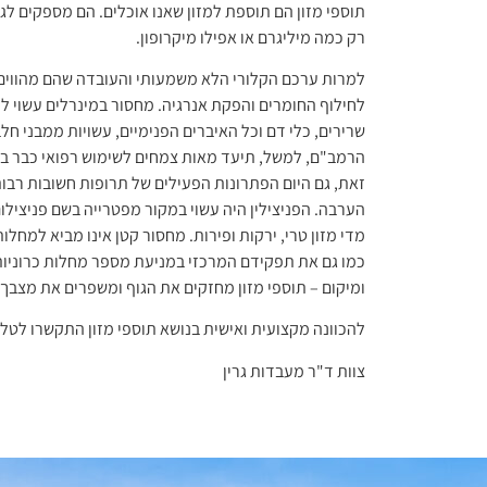
תוספי מזון הם תוספת למזון שאנו אוכלים. הם מספקים לגוף
רק כמה מיליגרם או אפילו מיקרופון.
למרות ערכם הקלורי הלא משמעותי והעובדה שהם מהווים חלק
לחילוף החומרים והפקת אנרגיה. מחסור במינרלים עשוי להיו
שרירים, כלי דם וכל האיברים הפנימיים, עשויות ממבני ח
זאת, גם היום הפתרונות הפעילים של תרופות חשובות רבות
הערבה. הפניצילין היה עשוי במקור מפטרייה בשם פניצילום
מדי מזון טרי, ירקות ופירות. מחסור קטן אינו מביא למחלו
כמו גם את תפקידם המרכזי במניעת מספר מחלות כרוניות. 
ומיקום – תוספי מזון מחזקים את הגוף ומשפרים את מצבך ה
להכוונה מקצועית ואישית בנושא תוספי מזון התקשרו לטלפון 1-700-70-80-88 מאחלים לכולכם בריאות שלמה! איתך וב
צוות ד"ר מעבדות גרין