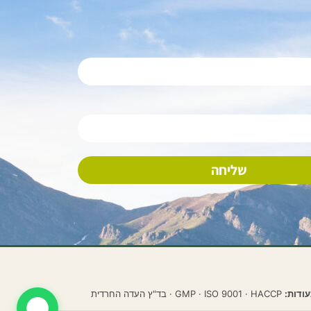
שליחה
ודות:
GMP · ISO 9001 · HACCP · בד"ץ העדה החרדית