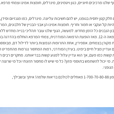
 שלנו מרכיבים חיוניים, כגון ויטמינים, מינרלים, חומצות אמינו וצמחי מרפא.
 קטן יחסית בגופנו, יש להם חשיבות עליונה. מינרלים, כמו מגנזיום וסידן, 
ת קל ועקבי או חמור וחריף. חומצות אמינו הן אבני הבניין של חלבונים, המרכי
לבון הנבנים כל הזמן מחדש. למעשה, הגוף שלנו עובר תהליכי בנייה מחדש ל
הרמב"ם, למשל, תיעד מאות צמחים לשימוש רפואי כבר במאה ה-12. מאז הופעת הרפואה המודרנית, צמ
 מקורן בצמחים. אספירין, אחת התרופות הנפוצות ביותר לדילול דם, מבוססת
 ועדיין מציל חיים בימינו. בעידן המודרני, רמות המחסור נגרמות מהתפריט 
ת קשות כמו פעם, אך הוא עדיין עלול לפגוע קשות בבריאותנו. מחקרים רבים ה
מי יכול להשתמש בתוספי מזון? כל מי שיש לו מחסור תזונתי וכל מי שרוצה ל
גופני.
שבילך,