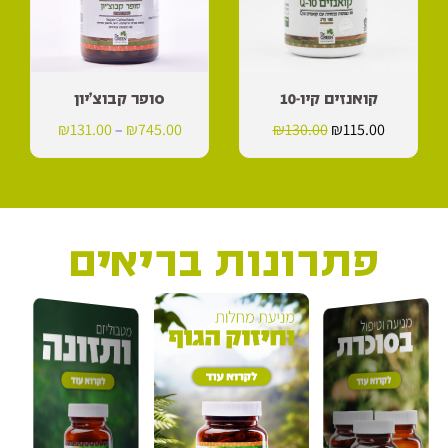
קואנזים קיו-10
סופר קבוצ'יון
₪
131.00
–
₪
745.00
₪
130.00
₪
115.00
פתרונות בריאים